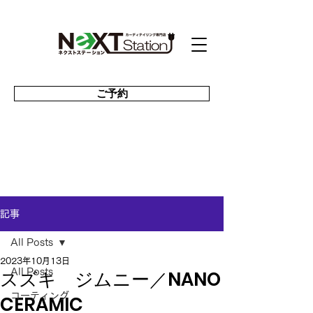
ご予約
記事
All Posts
2023年10月13日
スズキ ジムニー／NANO
All Posts
コーティング
CERAMIC