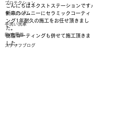
プロテクション
こんにちはネクストステーションです♪
新車のジムニーにセラミックコーティ
ラッピング
ング1年耐久の施工をお任せ頂きまし
手洗い洗車
た。
EV充電器
樹脂コーティングも併せて施工頂きま
した。
スタッフブログ