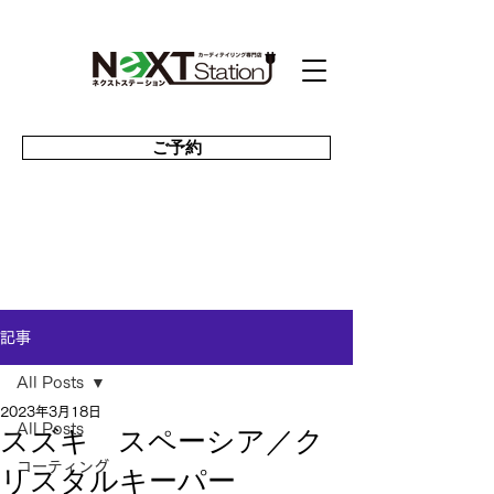
ご予約
記事
All Posts
2023年3月18日
スズキ スペーシア／ク
All Posts
コーティング
リスタルキーパー