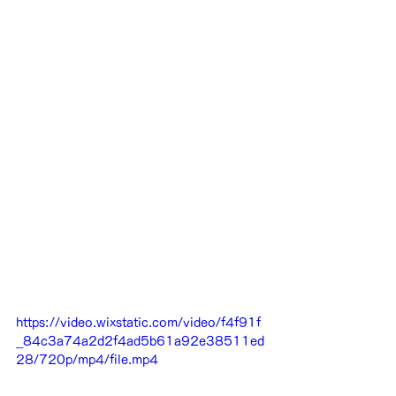
https://video.wixstatic.com/video/f4f91f
_84c3a74a2d2f4ad5b61a92e38511ed
28/720p/mp4/file.mp4