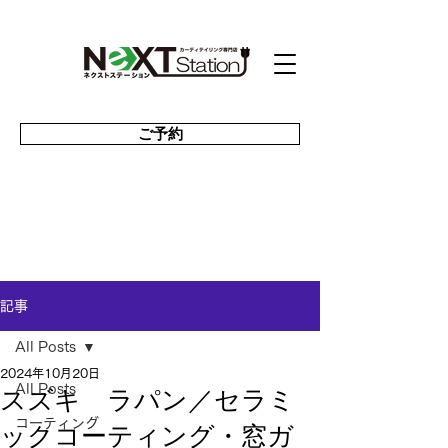
ご予約
記事
All Posts
2024年10月20日
スズキ ラパン／セラミ
All Posts
コーティング
ックコーティング・窓ガ