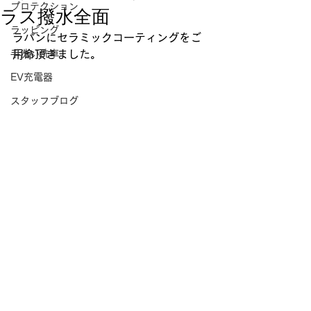
プロテクション
ラス撥水全面
ラッピング
ラパンにセラミックコーティングをご
手洗い洗車
用命頂きました。
EV充電器
スタッフブログ