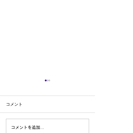
８月予約状況、夏季休暇
閉店日のお知ら
おしらせ
長らくご愛顧いた
コメント
「ネクストステー
8月予約状況のお知らせです
この度令和7年8月
8月預かり作業可能日ですが
ちまして閉店する
9日、10日 上記以外では17
ました。 開店以来
日～代車の必要な預かり作業
コメントを追加…