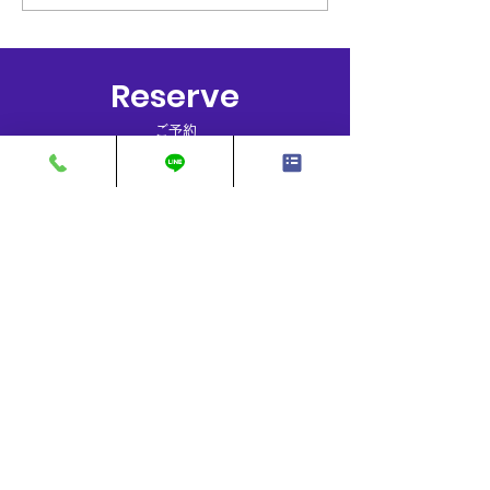
たり受け賜りまし
が可能となっております。
誠にありがとうご
代車が必要ない方、洗車など
た。 心より厚く
はタイミングが合えば随時受
げます。...
付が可能となっております。
Reserve
8月夏季休暇は13日～16日
ご予約
まで頂いております。17日
から...
施工は事前予約で待ち時間なしでご案内できま
す。
​予約フォームより入力し送信して下さい。担当者
よりご連絡させて頂きます。（お電話でのご予約
も受け付けております。）
※作業内容等でお受け出来ない場合が御座いま
す、予めご了承下さいませ。
EV充電器設置の問い合わせもこちらからご予約下
さい。
ご予約