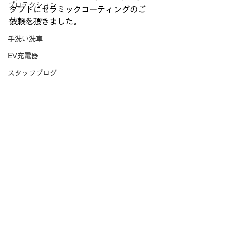
プロテクション
タフトにセラミックコーティングのご
依頼を頂きました。
ラッピング
手洗い洗車
EV充電器
スタッフブログ