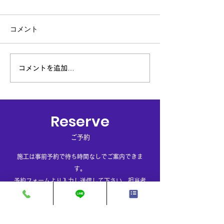
コメント
TOYOTA HARRIER
ボルボ V40／
コメントを追加…
イトクリーン＆
ト
Reserve
ご予約
施工は事前予約で待ち時間なしでご案内できま
す。
​予約フォームより入力し送信して下さい。担当者
よりご連絡させて頂きます。（お電話でのご予約
も受け付けております。）
※作業内容等でお受け出来ない場合が御座いま