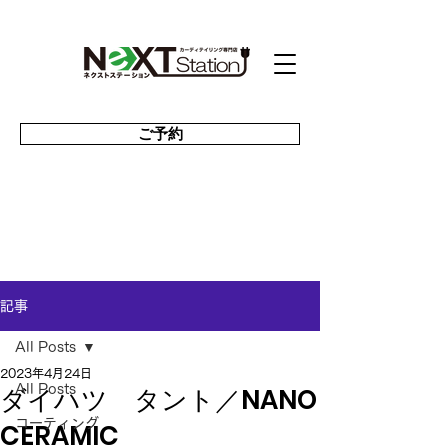
ご予約
記事
All Posts
2023年4月24日
ダイハツ タント／NANO
All Posts
コーティング
CERAMIC