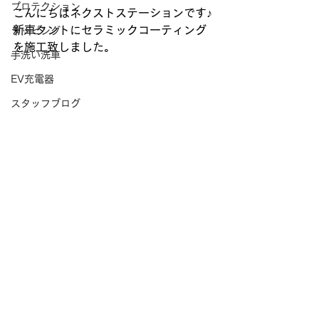
プロテクション
こんにちはネクストステーションです♪
新車タントにセラミックコーティング
ラッピング
を施工致しました。
手洗い洗車
EV充電器
スタッフブログ