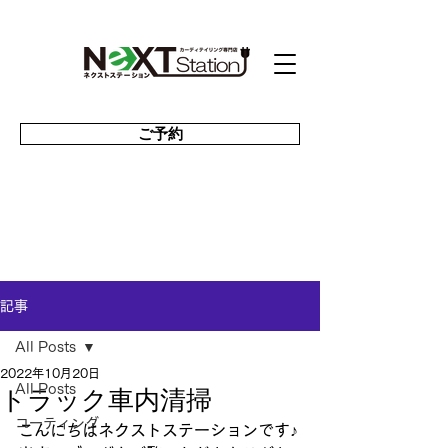
ご予約
記事
All Posts
2022年10月20日
トラック車内清掃
All Posts
コーティング
こんにちはネクストステーションです♪