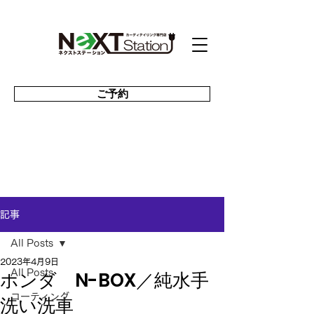
ご予約
記事
All Posts
2023年4月9日
ホンダ N-BOX／純水手
All Posts
コーティング
洗い洗車