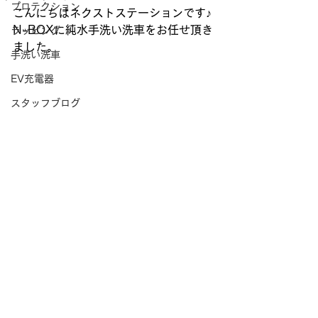
プロテクション
こんにちはネクストステーションです♪
N-BOXに純水手洗い洗車をお任せ頂き
ラッピング
ました。
手洗い洗車
EV充電器
スタッフブログ