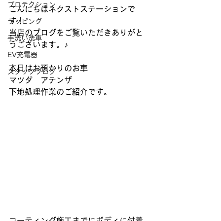
プロテクション
こんにちはネクストステーションで
す！
ラッピング
当店のブログをご覧いただきありがと
手洗い洗車
うございます。♪
EV充電器
本日はお預かりのお車
スタッフブログ
マツダ　アテンザ
下地処理作業のご紹介です。
コーティング施工までにボディに付着