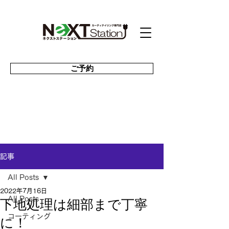
ご予約
記事
All Posts
2022年7月16日
下地処理は細部まで丁寧
All Posts
コーティング
に！