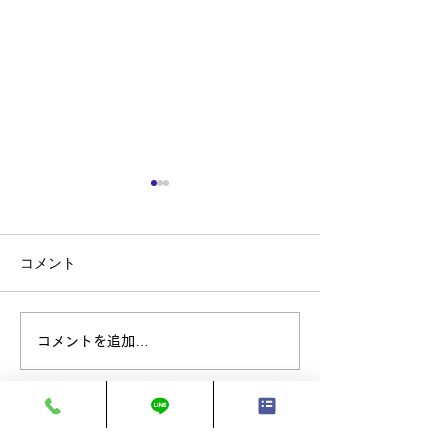
コメント
TOYOTA HARRIER
ボルボ V40／
コメントを追加…
イトクリーン＆
ト