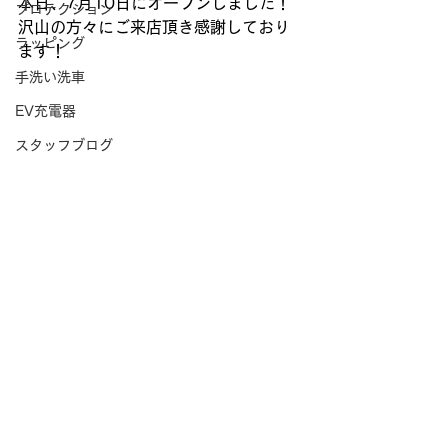
本日、7月10日にオープンしました！
プロテクション
沢山の方々にご来店頂き感謝しており
ラッピング
ます！
手洗い洗車
EV充電器
スタッフブログ