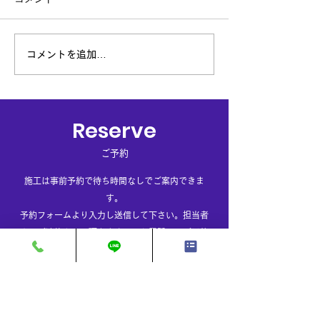
品質にこだわる
新メニュー追加⁉セラミッ
コメントを追加…
クコーティング
Reserve
ご予約
施工は事前予約で待ち時間なしでご案内できま
す。
​予約フォームより入力し送信して下さい。担当者
よりご連絡させて頂きます。（お電話でのご予約
も受け付けております。）
※作業内容等でお受け出来ない場合が御座いま
す、予めご了承下さいませ。
EV充電器設置の問い合わせもこちらからご予約下
さい。