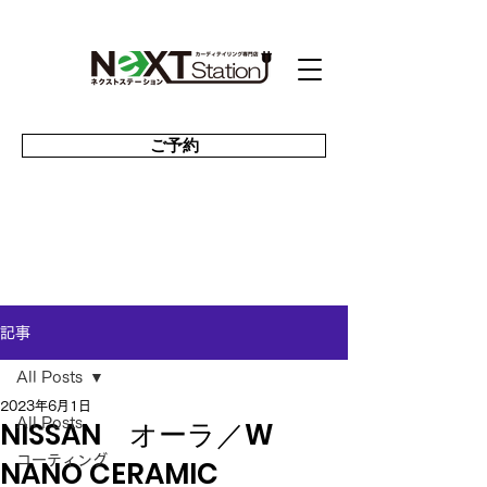
ご予約
記事
All Posts
2023年6月1日
NISSAN オーラ／W
All Posts
コーティング
NANO CERAMIC