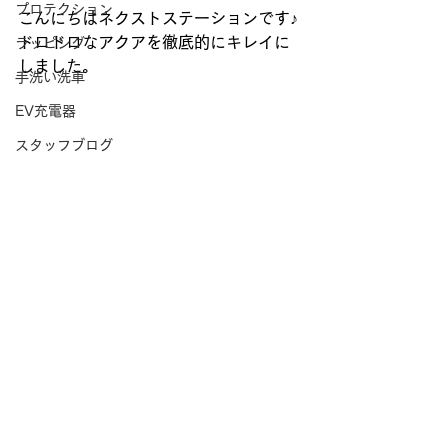
プロテクション
こんにちはネクストステーションです♪
ドロドロなアクアを徹底的にキレイに
ラッピング
しました。
手洗い洗車
EV充電器
スタッフブログ