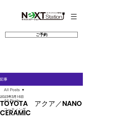
ご予約
記事
All Posts
2023年3月16日
TOYOTA アクア／NANO
All Posts
コーティング
CERAMIC