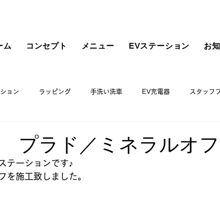
ーム
コンセプト
メニュー
EVステーション
お
ション
ラッピング
手洗い洗車
EV充電器
スタッフ
TA プラド／ミネラルオフ
ステーションです♪
フを施工致しました。