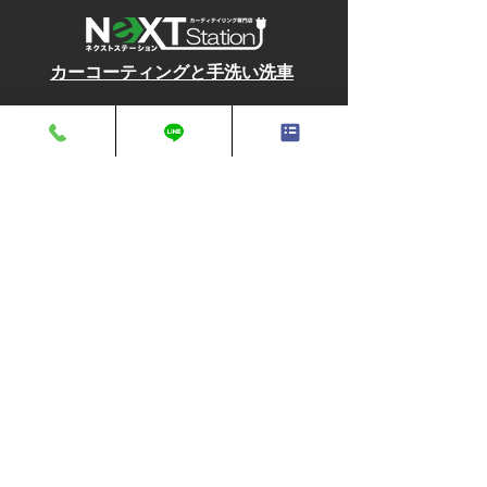
​カーコーティングと手洗い洗車
ホーム
コンセプト
メニュー
EVステーション
お知らせ
ブログ
〒729-3102
広島県福山市新市町相方1018-1
TEL: 0847-44-6681