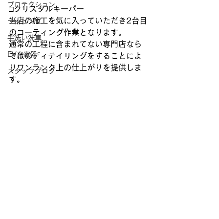
プロテクション
□クリスタルキーパー
当店の施工を気に入っていただき2台目
ラッピング
のコーティング作業となります。
手洗い洗車
通常の工程に含まれてない専門店なら
EV充電器
ではのディテイリングをすることによ
りワンランク上の仕上がりを提供しま
スタッフブログ
す。