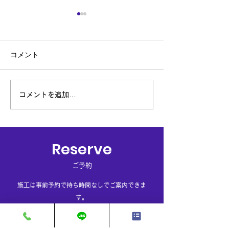
８月予約状況、夏季休暇
閉店日のお知ら
おしらせ
長らくご愛顧いた
コメント
「ネクストステー
8月予約状況のお知らせです
この度令和7年8月
8月預かり作業可能日ですが
ちまして閉店する
9日、10日 上記以外では17
ました。 開店以来
日～代車の必要な預かり作業
コメントを追加…
たり受け賜りまし
が可能となっております。
誠にありがとうご
代車が必要ない方、洗車など
た。 心より厚く
はタイミングが合えば随時受
げます。...
付が可能となっております。
Reserve
8月夏季休暇は13日～16日
ご予約
まで頂いております。17日
から...
施工は事前予約で待ち時間なしでご案内できま
す。
​予約フォームより入力し送信して下さい。担当者
よりご連絡させて頂きます。（お電話でのご予約