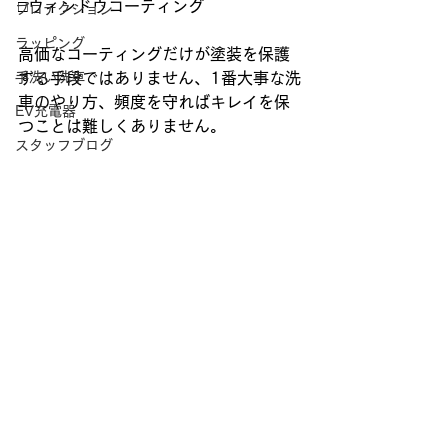
□ウィンドウコーティング
プロテクション
ラッピング
高価なコーティングだけが塗装を保護
手洗い洗車
する手段ではありません、1番大事な洗
車のやり方、頻度を守ればキレイを保
EV充電器
つことは難しくありません。
スタッフブログ