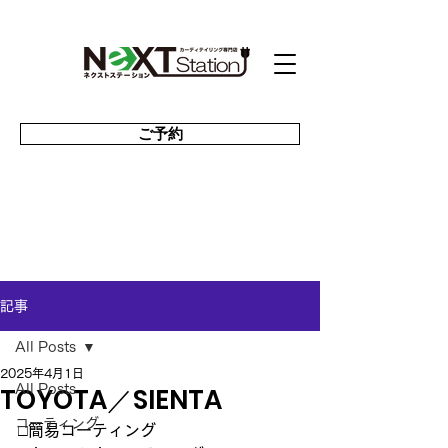
ご予約
記事
All Posts
2025年4月1日
TOYOTA／SIENTA
All Posts
コーティング
□簡易コーティング