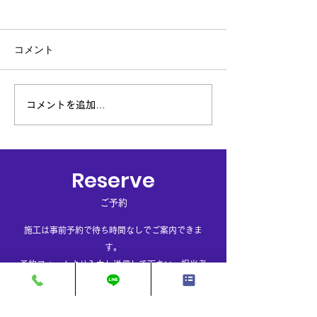
８月予約状況、夏季休暇
閉店日のお知ら
おしらせ
長らくご愛顧いた
コメント
「ネクストステー
8月予約状況のお知らせです
この度令和7年8月
8月預かり作業可能日ですが
ちまして閉店する
9日、10日 上記以外では17
ました。 開店以来
日～代車の必要な預かり作業
コメントを追加…
たり受け賜りまし
が可能となっております。
誠にありがとうご
代車が必要ない方、洗車など
た。 心より厚く
はタイミングが合えば随時受
げます。...
付が可能となっております。
Reserve
8月夏季休暇は13日～16日
ご予約
まで頂いております。17日
から...
施工は事前予約で待ち時間なしでご案内できま
す。
​予約フォームより入力し送信して下さい。担当者
よりご連絡させて頂きます。（お電話でのご予約
も受け付けております。）
※作業内容等でお受け出来ない場合が御座いま